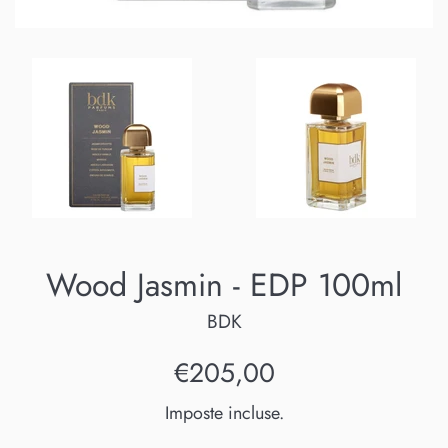
Wood Jasmin - EDP 100ml
BDK
Prezzo
€205,00
di
Imposte incluse.
listino