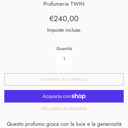
Profumerie TWIN
Prezzo
€240,00
di
Imposte incluse.
listino
Quantità
AGGIUNGI AL CARRELLO
Altre opzioni di pagamento
Questo profumo gioca con la luce e la generosità