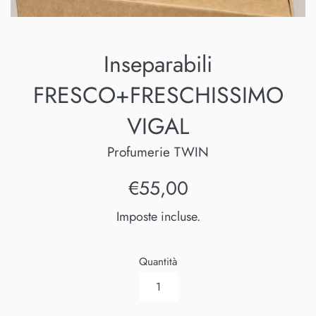
Inseparabili
FRESCO+FRESCHISSIMO
VIGAL
Profumerie TWIN
Prezzo
€55,00
di
Imposte incluse.
listino
Quantità