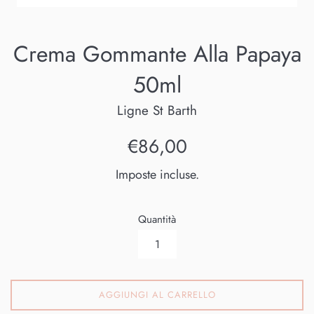
Crema Gommante Alla Papaya
50ml
Ligne St Barth
Prezzo
€86,00
di
Imposte incluse.
listino
Quantità
AGGIUNGI AL CARRELLO