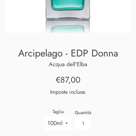
Arcipelago - EDP Donna
Acqua dell'Elba
Prezzo
€87,00
di
Imposte incluse.
listino
Taglia
Quantità